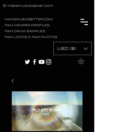
© makemusicbetter.com
MAKEMUSICBETTER.COM
FAM KEMPER PROFILES,
FAM DRUM SAMPLES,
FAM LOOPS & FAM PHOTOS
USD ($)