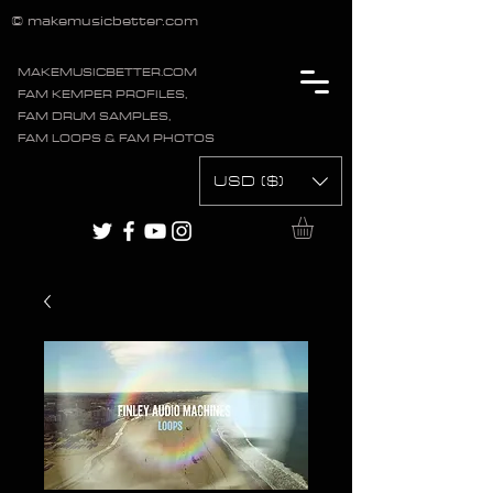
© makemusicbetter.com
MAKEMUSICBETTER.COM
FAM KEMPER PROFILES,
FAM DRUM SAMPLES,
FAM LOOPS & FAM PHOTOS
USD ($)