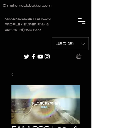
© makemusicbetter.com
MAKEMUSICBETTER.COM
PROFILE KEMPER FAM &
PRÓBKI BĘBNA FAM
USD ($)