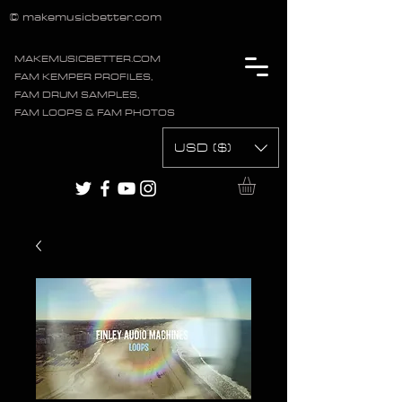
© makemusicbetter.com
MAKEMUSICBETTER.COM
FAM KEMPER PROFILES,
FAM DRUM SAMPLES,
FAM LOOPS & FAM PHOTOS
USD ($)