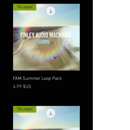
18 Loops!
FAM Summer Loop Pack
Prix
4,99 $US
18 Loops!