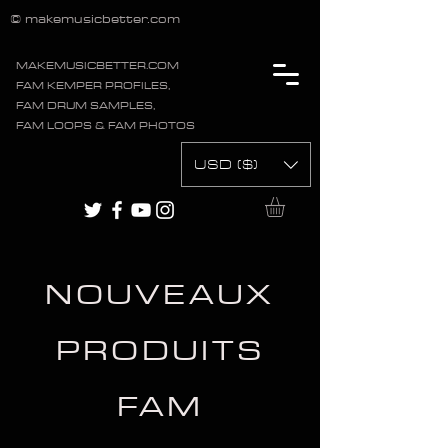
© makemusicbetter.com
MAKEMUSICBETTER.COM
FAM KEMPER PROFILES,
FAM DRUM SAMPLES,
FAM LOOPS & FAM PHOTOS
USD ($)
NOUVEAUX
PRODUITS
FAM