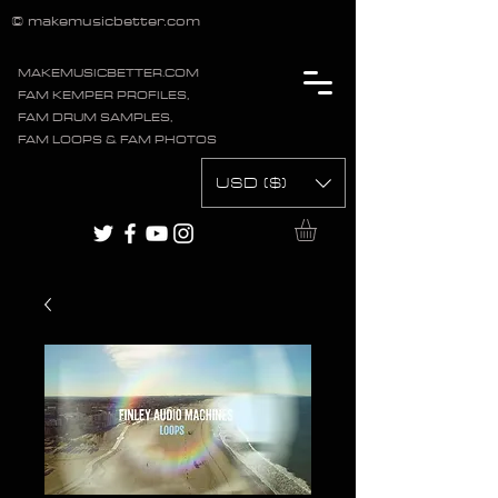
© makemusicbetter.com
MAKEMUSICBETTER.COM
FAM KEMPER PROFILES,
FAM DRUM SAMPLES,
FAM LOOPS & FAM PHOTOS
USD ($)