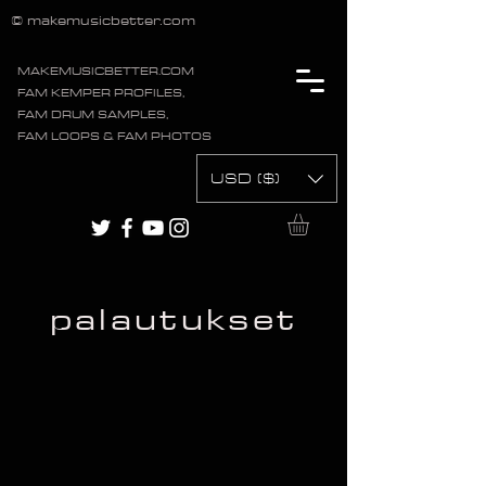
© makemusicbetter.com
MAKEMUSICBETTER.COM
FAM KEMPER PROFILES,
FAM DRUM SAMPLES,
FAM LOOPS & FAM PHOTOS
USD ($)
palautukset