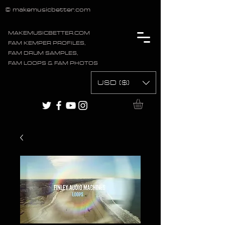
© makemusicbetter.com
MAKEMUSICBETTER.COM
FAM KEMPER PROFILES,
FAM DRUM SAMPLES,
FAM LOOPS & FAM PHOTOS
USD ($)