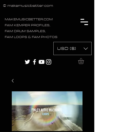
© makemusicbetter.com
MAKEMUSICBETTER.COM
FAM KEMPER PROFILES,
FAM DRUM SAMPLES,
FAM LOOPS & FAM PHOTOS
USD ($)