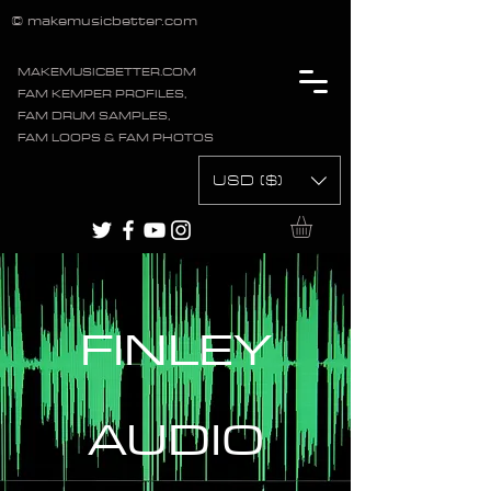
© makemusicbetter.com
MAKEMUSICBETTER.COM
FAM KEMPER PROFILES,
FAM DRUM SAMPLES,
FAM LOOPS & FAM PHOTOS
USD ($)
FINLEY
AUDIO