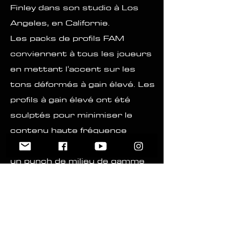
Finley dans son studio à Los
Angeles, en Californie.
Les packs de profils FAM
conviennent à tous les joueurs
en mettant l'accent sur les
tons déformés à gain élevé. Les
profils à gain élevé ont été
sculptés pour minimiser le
contenu haute fréquence
pétillant et ennuyeux et fournir
un punch de milieu de gamme
maximal grâce à un mélange de
deux SM 57 et de divers
micros dans l'arsenal du studio.
La